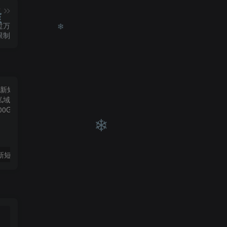
篇
过万
限制
❄
❄
（9420期）最新短剧玩法，暴力变现日入1000+私域零成本操作，全程干货（附1400G短剧）
（6890期）2023-TikTok海外短视频带货特训营，掌握TK短视频带货变现全流程（60节课）
❄