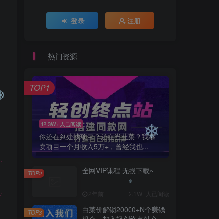
登录
注册
❄
热门资源
TOP1
12.3W+人已阅读
❄
你还在到处找项目？还在当韭菜？我靠
卖项目一个月收入5万+，曾经我也...
❄
❄
全网VIP课程 无损下载~
TOP2
2年前
2.1W+人已阅读
白菜价解锁20000+N个赚钱
TOP3
机会，加入轻创终点站会