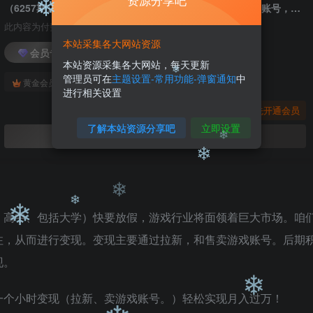
资源分享吧
❄
❄
（6257期）【暑假必做】每天花两小时，通过拉新、卖游戏账号，如何躺着月入过万？
此内容为付费阅读，请付费后查看
❄
本站采集各大网站资源
会员专属资源
❄
本站资源采集各大网站，每天更新
管理员可在
主题设置-常用功能-弹窗通知
中
免费
免费
黄金会员
钻石会员
进行相关设置
您暂无购买权限，请先开通会员
了解本站资源分享吧
立即设置
❄
开通会员
❄
❄
、高中、包括大学）快要放假，游戏行业将面领着巨大市场。咱
注，从而进行变现。变现主要通过拉新，和售卖游戏账号。后期
❄
❄
现。
❄
一个小时变现（拉新、卖游戏账号。）轻松实现月入过万！