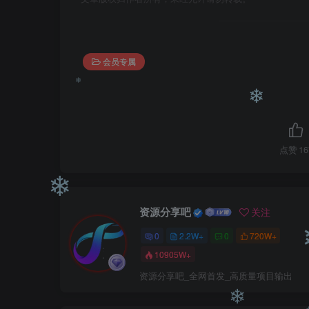
会员专属
❄
点赞
16
❄
资源分享吧
关注
0
2.2W+
0
720W+
❄
10905W+
资源分享吧_全网首发_高质量项目输出