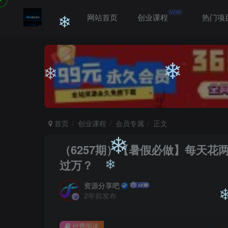
NEW
网站首页
创业课程
热门项
❄
❄
❄
首页
创业课程
会员专属
正文
（6257期）【暑假必做】每天
过万？
❄
资源分享吧
2年前发布
❄
付费阅读