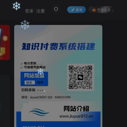
❄
发布
开通会员
登录
注册
❄
❄
❄
❄