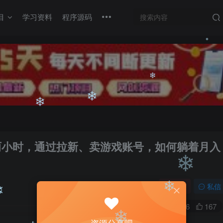
目
学习资料
程序源码
❄
❄
❄
❄
❄
❄
花两小时，通过拉新、卖游戏账号，如何躺着月入
关注
私信
❄
0
2596
167