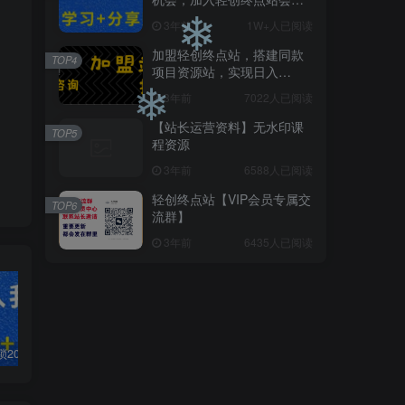
❄
员，全站资源免费学习。
3年前
1W+人已阅读
加盟轻创终点站，搭建同款
TOP4
项目资源站，实现日入
2000+
❄
3年前
7022人已阅读
【站长运营资料】无水印课
TOP5
程资源
❄
3年前
6588人已阅读
轻创终点站【VIP会员专属交
TOP6
流群】
3年前
6435人已阅读
白菜价解锁20000+N个赚钱机会，加入轻创终点站会员，全站资源免费学习。
加盟轻创终点站，搭建同款项目资源站，实现日入2000+
【站长运营资料】无水印课程资源