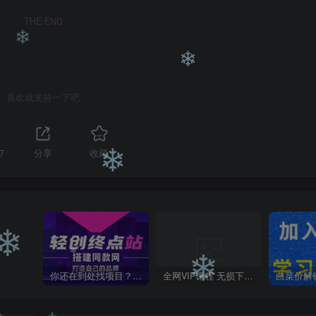
❄
THE END
❄
喜欢就支持一下吧
❄
7
分享
收藏
❄
你还在到处找项目？还在当韭菜？我靠卖项目一个月收入5万+，曾经我也是个失败者。
全网VIP课程 无损下载~
❄