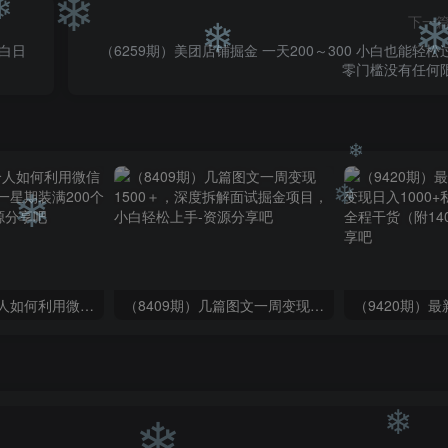
❄
❄
下一
小白日
（6259期）美团店铺掘金 一天200～300 小白也能轻松
零门槛没有任何
❄
❄
❄
❄
❄
（6215期）一个人如何利用微信群自动群发引流，一星期装满200个群，日入500+
（8409期）几篇图文一周变现1500＋，深度拆解面试掘金项目，小白轻松上手