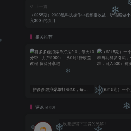
上一篇
（6255期）2023黑科技操作中视频撸收益，听话照做
❄
入300+的项目
❄
❄
相关推荐
拼多多虚拟爆单打法2.0，每天10分钟，月产5000+，从0到1赚收益教程
❄
评论
抢沙发
❄