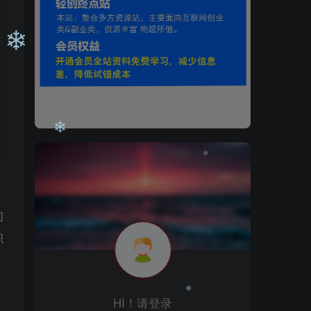
❄
❄
们
❄
积
HI！请登录