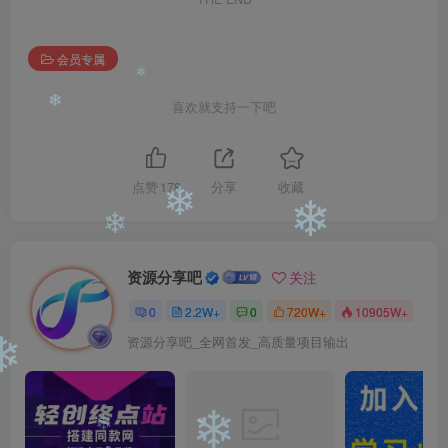
会员专属
喜欢就支持一下吧
❄
❄
点赞
178
分享
收藏
❄
❄
❄
资源分享吧
关注
0
2.2W+
0
720W+
10905W+
资源分享吧_全网首发_高质量项目输出
❄