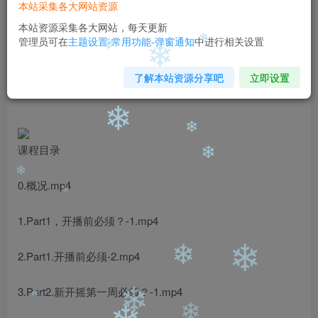
❄
本站采集各大网站资源
免费
免费
黄金会员
钻石会员
本站资源采集各大网站，每天更新
管理员可在
主题设置-常用功能-弹窗通知
中进行相关设置
您暂无购买权限，请先开通会员
❄
❄
❄
开通会员
了解本站资源分享吧
立即设置
❄
❄
课程目录
❄
0.概况.mp4
❄
❄
1.Part1，开播前必须？-1.mp4
2.Part1.开播前必须-2.mp4
❄
❄
3.Part2.新开摇第一周必须？-1.mp4
❄