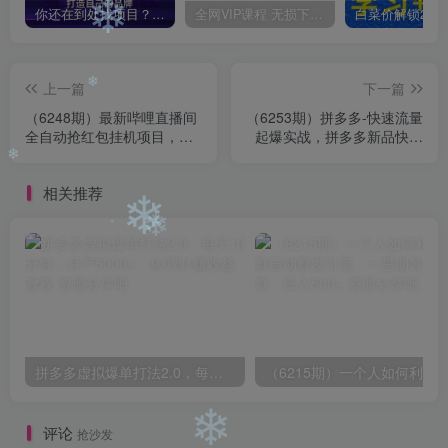
❄
❄
❄
你还在到处找项目？还在当韭菜？我靠卖项目一个月收入5万+，曾经我也是个失败者。
全网VIP课程 无损下载~
❄
上一篇
下一篇
❄
（6248期）最新哔哩直播间
（6253期）拼多多-快速流量
全自动抢红包挂机项目，单
起爆实战，拼多多新品快速
号5-10+【脚本+详细教程】
起爆实操，看完不走弯路
❄
相关推荐
❄
❄
❄
拼多多虚拟爆单打法2.0，每天10分钟，月产5000+，从0到1赚收益教程
评论
抢沙发