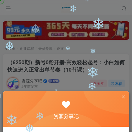
❄
❄
❄
❄
❄
❄
❄
首页
创业课程
会员专属
正文
❄
❄
❄
（6250期）新号0粉开播-高效轻松起号：小白如何
快速进入正常出单节奏（10节课）
❄
资源分享吧
关注
私信
2年前发布
❄
0
2806
178
❄
❄
付费阅读
（6250期）新号0粉开播-高效轻松起号：小白如何快速进入正常出单节奏（10节课）
资源分享吧
此内容为付费阅读，请付费后查看
❄
❄
会员专属资源