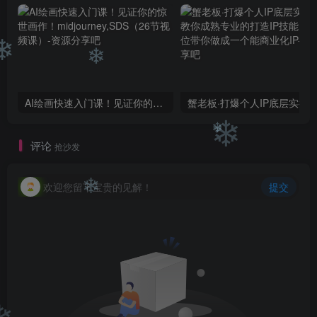
❄
❄
AI绘画快速入门课！见证你的惊世画作！midjourney,SDS（26节视频课）
评论
❄
抢沙发
❄
欢迎您留下宝贵的见解！
提交
❄