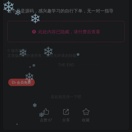
❄
❄
这个只是源码，感兴趣学习的自行下单，无一对一指导
❄
❄
❄
此处内容已隐藏，请付费后查看
©
版权声明
文章版权归作者所有，未经允许请勿转载。
❄
❄
THE END
❄
❄
❄
会员免费
❄
喜欢就支持一下吧
❄
点赞
37
分享
收藏
❄