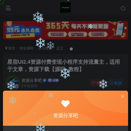
❄
❄
❄
❄
❄
首页
创业课程
会员免费
正文
❄
❄
星宿UI2.4资源付费变现小程序支持流量主，适用
❄
于文章，资源下载【源码+教程】
❄
资源分享吧
关注
私信
2年前发布
❄
❄
0
2732
37
付费阅读
❄
❄
星宿UI2.4资源付费变现小程序支持流量主，适用于文章，资源下载【源码+教程】
资源分享吧
此内容为付费阅读，请付费后查看
9.9
❄