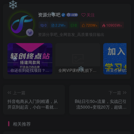
❄
❄
资源分享吧
关注
❄
0
2.2W+
0
720W+
10905W+
资源分享吧_全网首发_高质量项目输出
❄
❄
你还在到处找项目？还在当韭菜？我靠卖项目一个月收入5万+，曾经我也是个失败者。
全网VIP课程 无损下载~
❄
上一篇
下一篇
抖音电商从入门到精通，从
B站日引50+流量，实战已引
开店到起店，小白一看就懂
流5000+变现20万，超级实
（无货源模式/有货源模式）
操课程
相关推荐