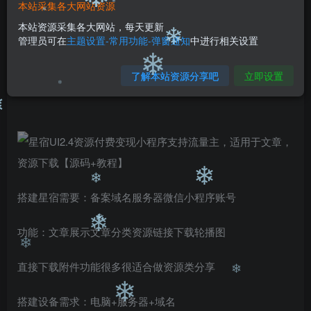
99
￥
￥
本站采集各大网站资源
❄
免费
免费
本站资源采集各大网站，每天更新
黄金会员
钻石会员
❄
管理员可在
主题设置-常用功能-弹窗通知
中进行相关设置
❄
❄
立即购买
了解本站资源分享吧
立即设置
❄
您当前未登录！建议登陆后购买，可保存购买订单
❄
❄
搭建星宿需要：备案域名服务器微信小程序账号
❄
功能：文章展示文章分类资源链接下载轮播图
❄
❄
直接下载附件功能很多很适合做资源类分享
❄
❄
搭建设备需求：电脑+服务器+域名