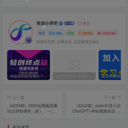
❄
❄
资源分享吧
关注
0
2.2W+
0
720W+
10905W+
❄
资源分享吧_全网首发_高质量项目输出
你还在到处找项目？还在当韭菜？我靠卖项目一个月收入5万+，曾经我也是个失败者。
全网VIP课程 无损下载~
上一篇
下一篇
（6239期）2023短视频直播
（6242期）peter抖音小店
玩法录制课程（新），一套
ChatGPT+AI短视频实训 10
课完整学会直播带货！
分钟做一条爆款带货视频 7
天引爆销量
相关推荐