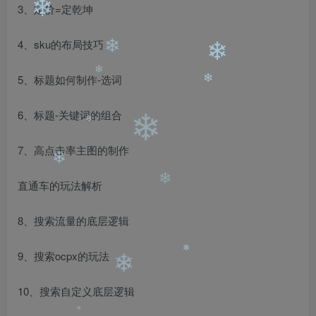
3、定价=定乾坤
❄
4、sku的布局技巧
❄
❄
5、标题如何制作-选词
❄
❄
6、标题-关键词的组合
❄
❄
7、高点击率主图的制作
❄
直通车的玩法解析
❄
8、搜索流量的底层逻辑
9、搜索ocpx的玩法
❄
❄
10、搜索自定义底层逻辑