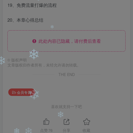
❄
19、免费流量打爆的流程
❄
❄
20、本章心得总结
❄
此处内容已隐藏，请付费后查看
❄
©
版权声明
文章版权归作者所有，未经允许请勿转载。
❄
THE END
会员专属
❄
喜欢就支持一下吧
❄
点赞
76
分享
收藏