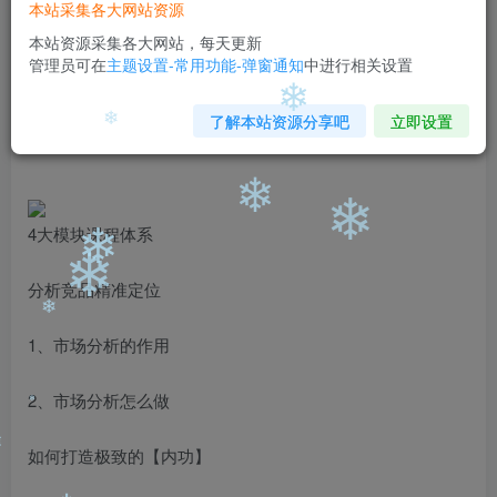
本站采集各大网站资源
免费
免费
黄金会员
钻石会员
本站资源采集各大网站，每天更新
管理员可在
主题设置-常用功能-弹窗通知
中进行相关设置
您暂无购买权限，请先开通会员
开通会员
了解本站资源分享吧
立即设置
❄
❄
❄
❄
4大模块课程体系
❄
❄
分析竞品精准定位
1、市场分析的作用
❄
2、市场分析怎么做
❄
如何打造极致的【内功】
❄