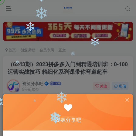
❄
❄
❄
❄
❄
首页
创业课程
会员专属
正文
（6243期）2023拼多多入门到精通培训班：0-100
❄
运营实战技巧 精细化系列课带你弯道超车
❄
资源分享吧
关注
私信
2年前发布
0
2198
76
❄
❄
付费阅读
❄
（6243期）2023拼多多入门到精通培训班：0-100运营实战技巧 精细化系列课带你弯道超车
资源分享吧
❄
❄
此内容为付费阅读，请付费后查看
会员专属资源