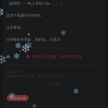
❄
（最快时，一晚上涨粉1.2w。。。）
❄
适用于视频3分钟内的。
注意事项：
❄
任何搬砖有风险，福利款，无售后
❄
❄
❄
❄
此处内容已隐藏，请付费后查看
❄
❄
❄
❄
❄
©
版权声明
文章版权归作者所有，未经允许请勿转载。
THE END
❄
会员专属
❄