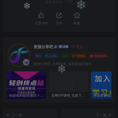
喜欢就支持一下吧
❄
❄
❄
点赞
160
分享
收藏
资源分享吧
关注
0
2.2W+
0
720W+
10905W+
资源分享吧_全网首发_高质量项目输出
❄
你还在到处找项目？还在当韭菜？我靠卖项目一个月收入5万+，曾经我也是个失败者。
全网VIP课程 无损下载~
上一篇
下一篇