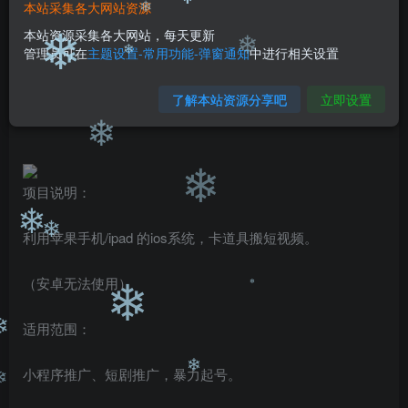
❄
本站采集各大网站资源
❄
免费
免费
黄金会员
钻石会员
本站资源采集各大网站，每天更新
❄
❄
管理员可在
主题设置-常用功能-弹窗通知
中进行相关设置
您暂无购买权限，请先开通会员
❄
❄
开通会员
了解本站资源分享吧
立即设置
❄
❄
项目说明：
❄
利用苹果手机/ipad 的ios系统，卡道具搬短视频。
❄
（安卓无法使用）
❄
❄
适用范围：
❄
小程序推广、短剧推广，暴力起号。
❄