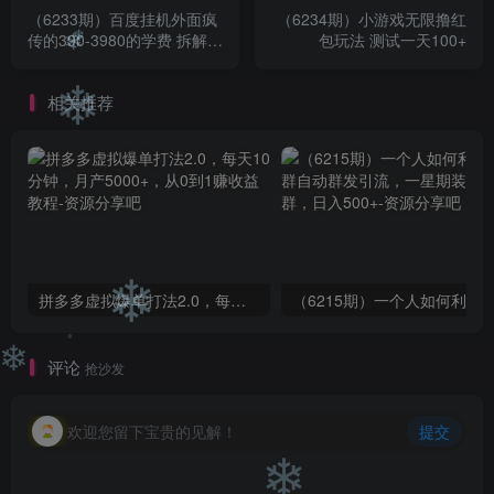
（6233期）百度挂机外面疯
（6234期）小游戏无限撸红
传的390-3980的学费 拆解
包玩法 测试一天100+
【不需要脚本】
❄
❄
相关推荐
❄
拼多多虚拟爆单打法2.0，每天10分钟，月产5000+，从0到1赚收益教程
❄
评论
抢沙发
❄
❄
欢迎您留下宝贵的见解！
提交