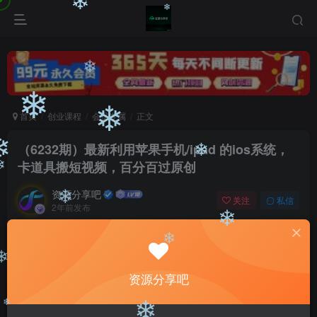
❄
❄
❄
❄
❄
首页
创业课程
会员专属
正文
❄
（6232期）最新利用苹果手机/ipad 的ios系统，
❄
卡道具搬短视频，百分百过原创
❄
❄
资源分享吧
关注
私信
2年前发布
❄
0
2504
160
❄
付费阅读
❄
（6232期）最新利用苹果手机/ipad 的ios系统，卡道具搬短视频，百分百过原创
❄
资源分享吧
此内容为付费阅读，请付费后查看
会员专属资源