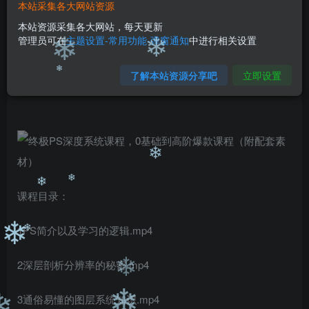
❄
99
￥
￥
本站采集各大网站资源
❄
免费
免费
本站资源采集各大网站，每天更新
黄金会员
钻石会员
管理员可在
主题设置-常用功能-弹窗通知
中进行相关设置
立即购买
了解本站资源分享吧
立即设置
❄
您当前未登录！建议登陆后购买，可保存购买订单
❄
❄
❄
课程目录：
❄
❄
1PS简介以及学习的逻辑.mp4
❄
2深层剖析分辨率的秘密.mp4
❄
3通俗易懂的图层系统知识.mp4