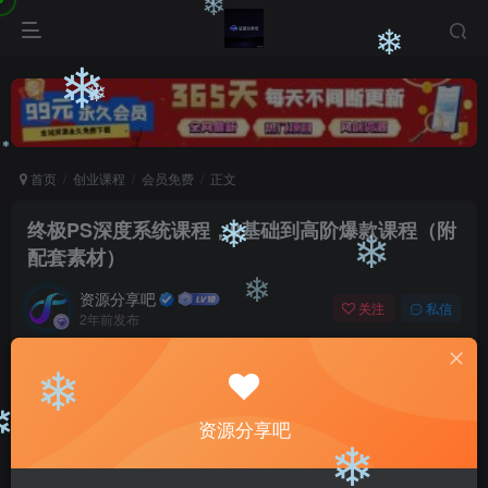
❄
❄
❄
❄
❄
❄
首页
创业课程
会员免费
正文
❄
终极PS深度系统课程，0基础到高阶爆款课程（附
配套素材）
❄
资源分享吧
❄
关注
私信
2年前发布
❄
0
1378
164
付费阅读
终极PS深度系统课程，0基础到高阶爆款课程（附配套素材）
资源分享吧
❄
此内容为付费阅读，请付费后查看
9.9