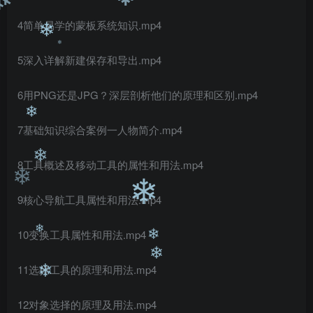
❄
❄
❄
4简单易学的蒙板系统知识.mp4
5深入详解新建保存和导出.mp4
❄
❄
6用PNG还是JPG？深层剖析他们的原理和区别.mp4
7基础知识综合案例一人物简介.mp4
❄
8工具概述及移动工具的属性和用法.mp4
❄
9核心导航工具属性和用法.mp4
❄
❄
10变换工具属性和用法.mp4
11选择工具的原理和用法.mp4
❄
❄
❄
❄
12对象选择的原理及用法.mp4