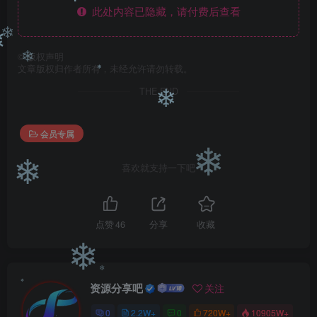
❄
此处内容已隐藏，请付费后查看
❄
❄
©
版权声明
文章版权归作者所有，未经允许请勿转载。
❄
THE END
❄
❄
会员专属
❄
喜欢就支持一下吧
❄
点赞
46
分享
收藏
❄
资源分享吧
关注
❄
❄
0
2.2W+
0
720W+
10905W+