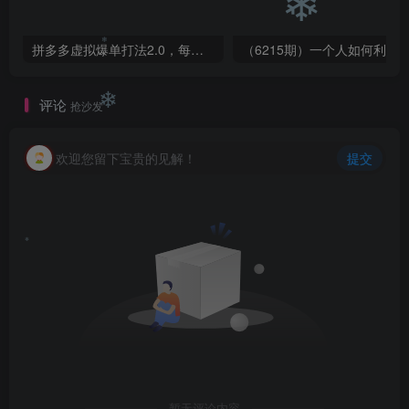
❄
❄
拼多多虚拟爆单打法2.0，每天10分钟，月产5000+，从0到1赚收益教程
❄
评论
抢沙发
❄
欢迎您留下宝贵的见解！
提交
❄
暂无评论内容