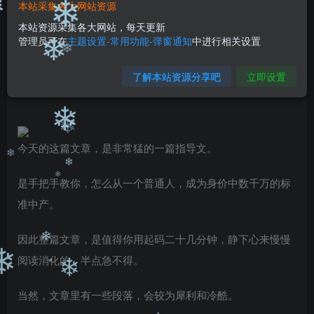
本站采集各大网站资源
❄
❄
免费
免费
黄金会员
钻石会员
本站资源采集各大网站，每天更新
管理员可在
主题设置-常用功能-弹窗通知
中进行相关设置
您暂无购买权限，请先开通会员
❄
❄
开通会员
了解本站资源分享吧
立即设置
❄
❄
今天的这篇文章，是非常猛的一篇指导文。
❄
是手把手教你，怎么从一个普通人，成为身价中数千万的标
❄
❄
准中产。
因此整篇文章，是值得你用起码二十几分钟，静下心来慢慢
阅读消化的，半点急不得。
❄
❄
❄
❄
当然，文章里有一些段落，会较为犀利和冷酷。