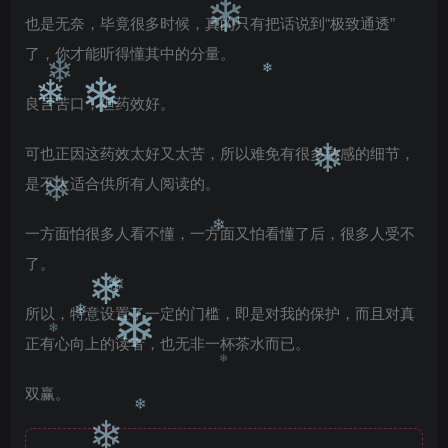
也是无奈，毕竟很多时候，真的只有把话说到“极致通透”
❄
了，你才能听得懂其中的分量。
❄
良言苦口，但药效好。
❄
❄
❄
可也正因这药效太好又太苦，所以难免有很多敏感的细节，
❄
是不太适合供所有人阅读的。
❄
一方面怕很多人看不懂，一方面又怕看懂了后，很多人受不
❄
了。
❄
所以，特意设置了一定的门槛，即是对我的保护，而且对真
❄
❄
正有心向上的读者，也无非一杯茶水而已。
❄
❄
双赢。
❄
❄