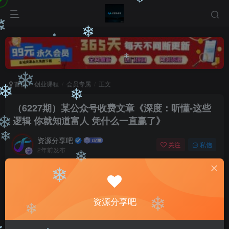
❄
❄
❄
❄
❄
❄
首页
创业课程
会员专属
正文
❄
❄
❄
（6227期）某公众号收费文章《深度：听懂-这些
逻辑 你就知道富人 凭什么一直赢了》
❄
资源分享吧
关注
私信
2年前发布
❄
0
3094
46
❄
付费阅读
❄
（6227期）某公众号收费文章《深度：听懂-这些逻辑 你就知道富人 凭什么一直赢了》
资源分享吧
此内容为付费阅读，请付费后查看
❄
❄
会员专属资源