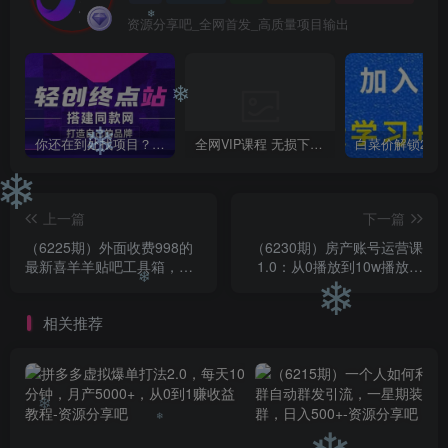
资源分享吧_全网首发_高质量项目输出
❄
❄
你还在到处找项目？还在当韭菜？我靠卖项目一个月收入5万+，曾经我也是个失败者。
全网VIP课程 无损下载~
❄
❄
上一篇
下一篇
（6225期）外面收费998的
（6230期）房产账号运营课
最新喜羊羊贴吧工具箱，号
1.0：从0播放到10w播放，
称日发十万条【软件+详细教
教你做垂直账号，陪你做房
程】
产成交
❄
❄
相关推荐
❄