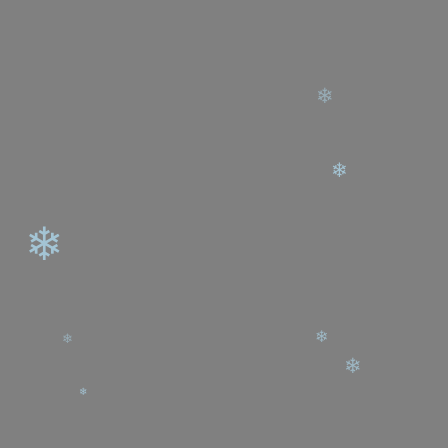
❄
❄
❄
❄