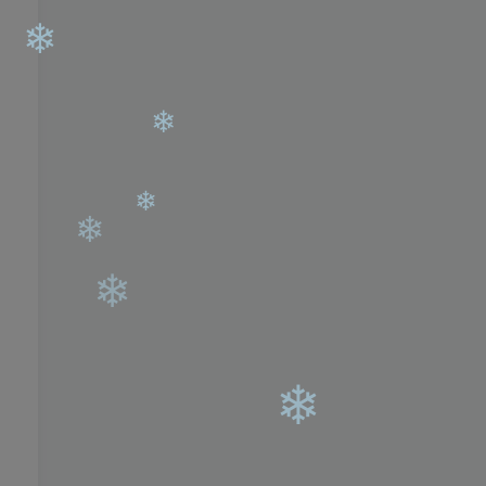
❄
❄
❄
❄
❄