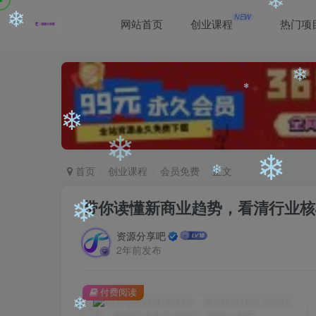
❄
NEW
❄
网站首页
创业课程
热门项
❄
❄
首页
创业课程
会员免费
正文
❄
❄
带你读懂新商业趋势，看清行业核
❄
资源分享吧
❄
2年前发布
❄
❄
付费阅读