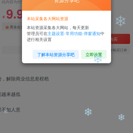
资源分享吧
此内容为付费阅读，请付费后查看
❄
9.9
99
￥
￥
本站采集各大网站资源
免费
免费
黄金会员
钻石会员
本站资源采集各大网站，每天更新
❄
管理员可在
主题设置-常用功能-弹窗通知
中
立即购买
进行相关设置
❄
您当前未登录！建议登陆后购买，可保存购买订单
了解本站资源分享吧
立即设置
❄
间越来越低
❄
果不如人意