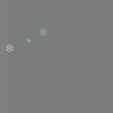
❄
❄
❄
❄