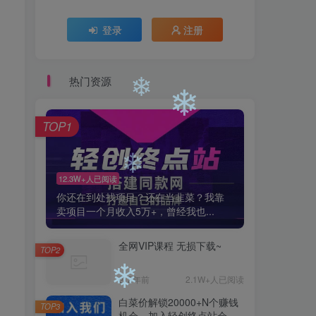
❄
登录
注册
热门资源
TOP1
12.3W+人已阅读
❄
❄
你还在到处找项目？还在当韭菜？我靠
卖项目一个月收入5万+，曾经我也...
全网VIP课程 无损下载~
TOP2
❄
2年前
2.1W+人已阅读
白菜价解锁20000+N个赚钱
TOP3
机会，加入轻创终点站会