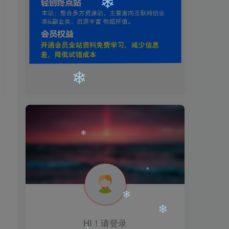
❄
❄
❄
❄
HI！请登录
❄