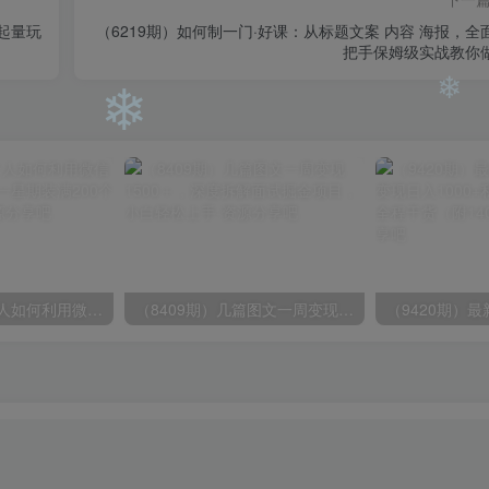
❄
起量玩
（6219期）如何制一门·好课：从标题文案 内容 海报，全
❄
把手保姆级实战教你
❄
❄
❄
（6215期）一个人如何利用微信群自动群发引流，一星期装满200个群，日入500+
（8409期）几篇图文一周变现1500＋，深度拆解面试掘金项目，小白轻松上手