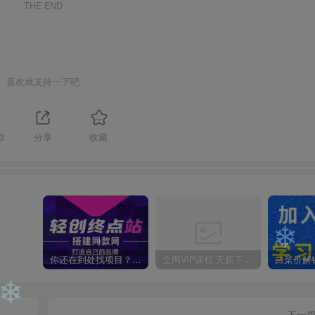
THE END
❄
喜欢就支持一下吧
3
分享
收藏
你还在到处找项目？还在当韭菜？我靠卖项目一个月收入5万+，曾经我也是个失败者。
全网VIP课程 无损下载~
❄
下一