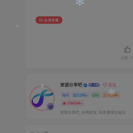
❄
❄
会员专属
❄
点赞
17
❄
❄
资源分享吧
关注
0
2.2W+
0
720W+
10905W+
资源分享吧_全网首发_高质量项目输出
❄
❄
上一篇