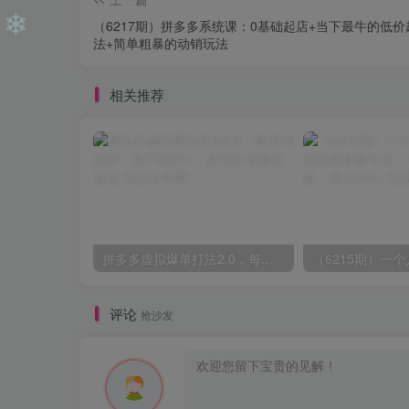
（6217期）拼多多系统课：0基础起店+当下最牛的低价
法+简单粗暴的动销玩法
相关推荐
❄
拼多多虚拟爆单打法2.0，每天10分钟，月产5000+，从0到1赚收益教程
评论
抢沙发