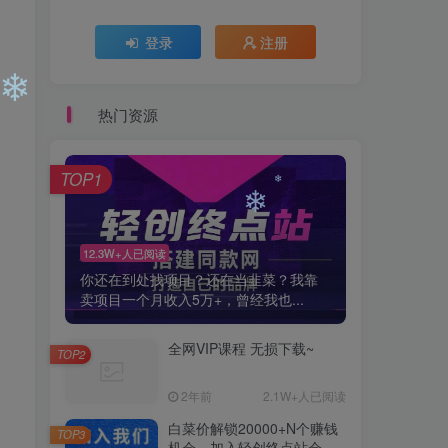
❄
登录
注册
❄
❄
热门资源
❄
TOP1
12.3W+人已阅读
你还在到处找项目？还在当韭菜？我靠
❄
❄
卖项目一个月收入5万+，曾经我也...
全网VIP课程 无损下载~
TOP2
2年前
2.1W+人已阅读
白菜价解锁20000+N个赚钱
TOP3
机会，加入轻创终点站会