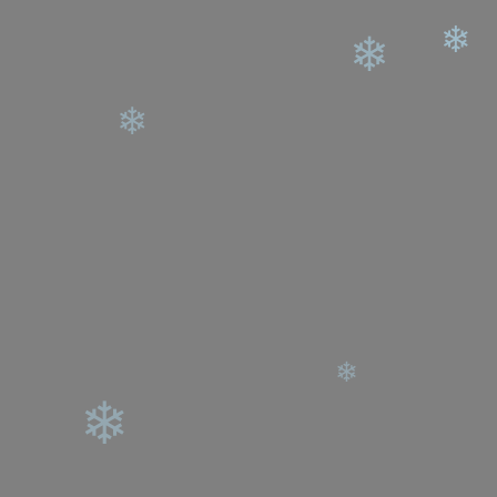
❄
❄
❄
❄