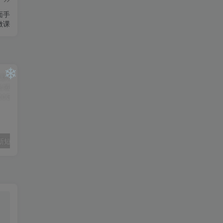
面手
做课
❄
（9420期）最新短剧玩法，暴力变现日入1000+私域零成本操作，全程干货（附1400G短剧）
（6890期）2023-TikTok海外短视频带货特训营，掌握TK短视频带货变现全流程（60节课）