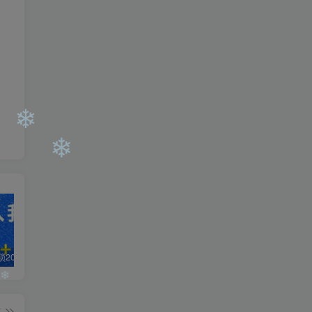
❄
❄
白菜价解锁20000+N个赚钱机会，加入轻创终点站会员，全站资源免费学习。
加盟轻创终点站，搭建同款项目资源站，实现日入2000+
【站长运营资料】无水印课程资源
篇