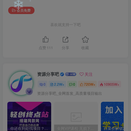
❄
❄
会员免费
❄
❄
喜欢就支持一下吧
点赞
111
分享
收藏
资源分享吧
关注
0
2.2W+
0
720W+
10905W+
资源分享吧_全网首发_高质量项目输出
你还在到处找项目？还在当韭菜？我靠卖项目一个月收入5万+，曾经我也是个失败者。
全网VIP课程 无损下载~