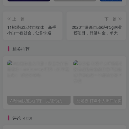
上一篇
下一篇
11招带你玩转自媒体，新手
2023年最新自动裂变5g创业
小白一看就会，让你快速抢
粉项目，日进斗金，单天引
占自媒体流量！
流100+秒返号卡渠道+引流
方法+变现话术【揭秘】
相关推荐
AI绘画快速入门课！见证你的惊世画作！midjourney,SDS（26节视频课）
评论
抢沙发