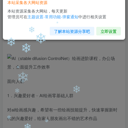
❄
99
￥
￥
本站采集各大网站资源
免费
免费
本站资源采集各大网站，每天更新
黄金会员
钻石会员
❄
管理员可在
主题设置-常用功能-弹窗通知
中进行相关设置
立即购买
了解本站资源分享吧
立即设置
您当前未登录！建议登陆后购买，可保存购买订单
❄
❄
❄
❄
❄
面向人群
❄
❄
1．兴趣爱好者﹣AI绘画零基础人群
❄
❄
对ai绘画感兴趣，希望有一些绘画技能提升，快速掌握新时
代的兴趣爱好，给家人朋友画出不错的艺术作品