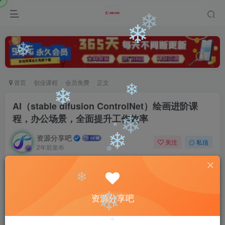
❄
❄
❄
❄
❄
首页
创业课程
会员免费
正文
AI（stable difusion ControlNet）绘画进阶课
❄
❄
程，办公场景，全面提升工作效率
资源分享吧
❄
关注
私信
2年前发布
❄
❄
0
326
111
❄
付费阅读
AI（stable difusion ControlNet）绘画进阶课程，办公场景，全面提升工作效率
资源分享吧
❄
此内容为付费阅读，请付费后查看
9.9