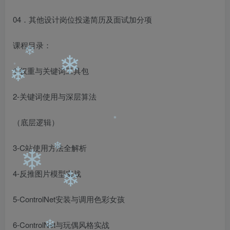
❄
❄
04．其他设计岗位投递简历及面试加分项
课程目录：
1-权重与关键词工具包
❄
❄
❄
❄
2-关键词使用与深层算法
（底层逻辑）
❄
3-C站使用方法全解析
❄
❄
4-反推图片模型实战
❄
5-ControlNet安装与调用色彩女孩
6-ControlNet与玩偶风格实战