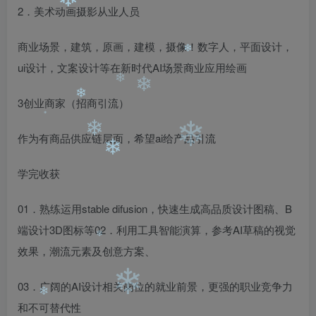
2．美术动画摄影从业人员
❄
❄
❄
商业场景，建筑，原画，建模，摄像！数字人，平面设计，
ui设计，文案设计等在新时代AI场景商业应用绘画
❄
3创业商家（招商引流）
❄
❄
❄
作为有商品供应链层面，希望ai给产品引流
❄
❄
❄
学完收获
❄
01．熟练运用stable difusion，快速生成高品质设计图稿、B
端设计3D图标等02．利用工具智能演算，参考AI草稿的视觉
效果，潮流元素及创意方案、
❄
03．广阔的AI设计相关岗位的就业前景，更强的职业竞争力
和不可替代性