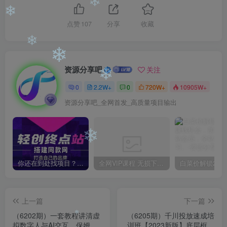
❄
❄
点赞
107
分享
收藏
❄
❄
资源分享吧
关注
❄
0
2.2W+
0
720W+
10905W+
资源分享吧_全网首发_高质量项目输出
❄
你还在到处找项目？还在当韭菜？我靠卖项目一个月收入5万+，曾经我也是个失败者。
全网VIP课程 无损下载~
上一篇
下一篇
（6202期）一套教程讲清虚
（6205期）千川投放速成培
拟数字人与AI交互，保姆级
训班【2023新版】底层框架