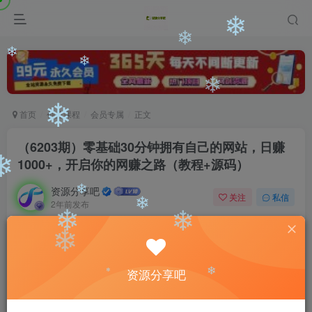
❄
❄
❄
❄
❄
❄
首页
创业课程
会员专属
正文
❄
（6203期）零基础30分钟拥有自己的网站，日赚
1000+，开启你的网赚之路（教程+源码）
❄
资源分享吧
关注
私信
2年前发布
❄
❄
0
1323
107
❄
❄
付费阅读
❄
（6203期）零基础30分钟拥有自己的网站，日赚1000+，开启你的网赚之路（教程+源码）
资源分享吧
此内容为付费阅读，请付费后查看
❄
❄
会员专属资源