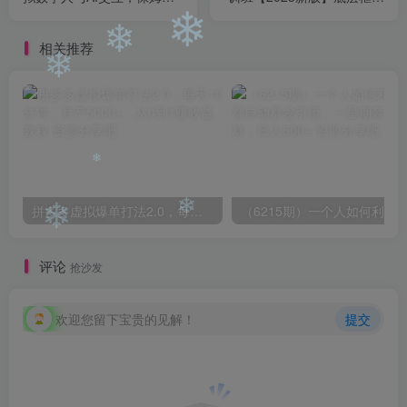
❄
AI教程，从小白到专家
策略实操讲解，认知加实操
为一体
❄
相关推荐
❄
❄
❄
拼多多虚拟爆单打法2.0，每天10分钟，月产5000+，从0到1赚收益教程
❄
❄
评论
抢沙发
欢迎您留下宝贵的见解！
提交