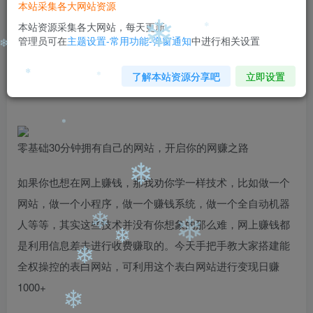
本站采集各大网站资源
免费
免费
黄金会员
钻石会员
本站资源采集各大网站，每天更新
❄
管理员可在
主题设置-常用功能-弹窗通知
中进行相关设置
您暂无购买权限，请先开通会员
❄
❄
开通会员
了解本站资源分享吧
立即设置
❄
❄
零基础30分钟拥有自己的网站，开启你的网赚之路
❄
如果你也想在网上赚钱，那我劝你学一样技术，比如做一个
❄
网站，做一个小程序，做一个赚钱系统，做一个全自动机器
人等等，其实这些技术并没有你想象的那么难，网上赚钱都
❄
❄
是利用信息差去进行收费赚取的。今天手把手教大家搭建能
❄
全权操控的表白网站，可利用这个表白网站进行变现日赚
❄
1000+