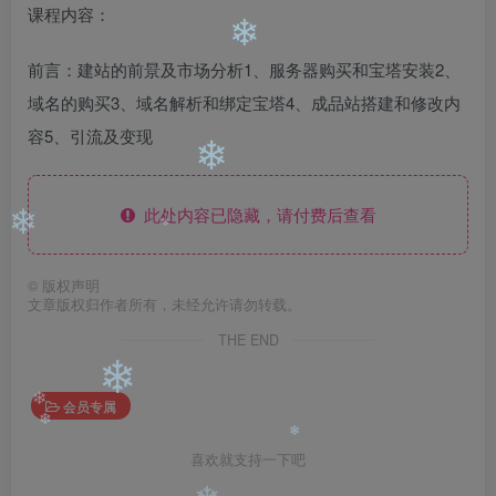
❄
课程内容：
❄
前言：建站的前景及市场分析1、服务器购买和宝塔安装2、
域名的购买3、域名解析和绑定宝塔4、成品站搭建和修改内
❄
容5、引流及变现
❄
此处内容已隐藏，请付费后查看
❄
❄
©
版权声明
文章版权归作者所有，未经允许请勿转载。
THE END
❄
会员专属
❄
❄
喜欢就支持一下吧
❄