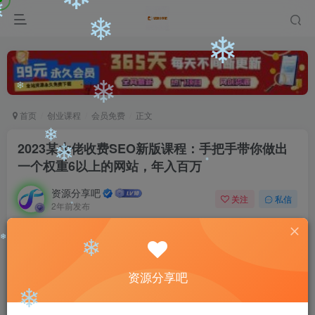
❄
❄
❄
❄
❄
首页
创业课程
会员免费
正文
❄
2023某大佬收费SEO新版课程：手把手带你做出
一个权重6以上的网站，年入百万
❄
❄
资源分享吧
关注
私信
❄
2年前发布
0
559
173
❄
付费阅读
2023某大佬收费SEO新版课程：手把手带你做出一个权重6以上的网站，年入百万
❄
资源分享吧
❄
此内容为付费阅读，请付费后查看
9.9