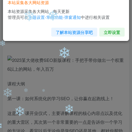
99
￥
￥
本站采集各大网站资源
❄
免费
免费
本站资源采集各大网站，每天更新
黄金会员
钻石会员
管理员可在
主题设置-常用功能-弹窗通知
中进行相关设置
立即购买
❄
❄
了解本站资源分享吧
立即设置
您当前未登录！建议登陆后购买，可保存购买订单
❄
❄
课程大纲
第一课：如何系统化的学习SEO，让你赢在起跑线上！
❄
❄
❄
这是第一课开业仪式，主要讲解课程的核心内容点以及优化
❄
❄
的重大雷区，其次第一个非常重要的一点是告诉你一个学习
的方法论，看完以后无论你是学SEO还是其他，都对你帮助