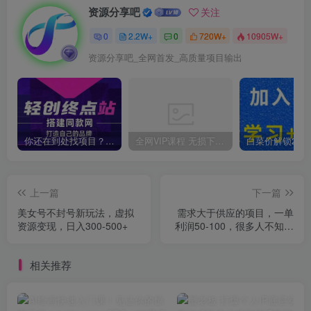
资源分享吧
关注
0
2.2W+
0
720W+
10905W+
资源分享吧_全网首发_高质量项目输出
你还在到处找项目？还在当韭菜？我靠卖项目一个月收入5万+，曾经我也是个失败者。
全网VIP课程 无损下载~
上一篇
下一篇
美女号不封号新玩法，虚拟
需求大于供应的项目，一单
资源变现，日入300-500+
利润50-100，很多人不知道
【揭秘】
相关推荐