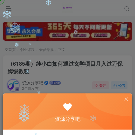
❄
❄
❄
❄
❄
首页
创业课程
会员专属
正文
❄
❄
（6185期）纯小白如何通过玄学项目月入过万保
姆级教程
❄
❄
资源分享吧
关注
私信
2年前发布
0
2682
36
❄
付费阅读
❄
（6185期）纯小白如何通过玄学项目月入过万保姆级教程
资源分享吧
❄
此内容为付费阅读，请付费后查看
❄
会员专属资源