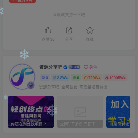
❄
❄
喜欢就支持一下吧
点赞
36
分享
收藏
❄
资源分享吧
关注
0
2.2W+
0
720W+
10905W+
资源分享吧_全网首发_高质量项目输出
❄
❄
你还在到处找项目？还在当韭菜？我靠卖项目一个月收入5万+，曾经我也是个失败者。
全网VIP课程 无损下载~
❄