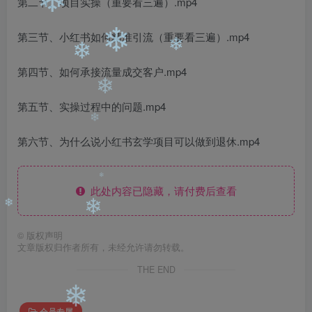
❄
第二节、项目实操（重要看三遍）.mp4
第三节、小红书如何精准引流（重要看三遍）.mp4
❄
❄
❄
第四节、如何承接流量成交客户.mp4
❄
第五节、实操过程中的问题.mp4
❄
第六节、为什么说小红书玄学项目可以做到退休.mp4
此处内容已隐藏，请付费后查看
❄
❄
❄
©
版权声明
文章版权归作者所有，未经允许请勿转载。
THE END
会员专属