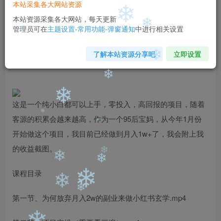
本站采集各大网站资源
免费
免费
黄金会员
钻石会员
❄
本站资源采集各大网站，每天更新
❄
管理员可在
主题设置-常用功能-弹窗通知
中进行相关设置
您暂无购买权限，请先开通会员
❄
❄
开通会员
了解本站资源分享吧
立即设置
❄
❄
❄
这是一个纯小白都可以上手，零投入，高回报的项目，随着
客源的积累会越来越高，作为一个95后宝妈，从今年1月份
❄
开始做这个项目，我目前已经做到月入1w+了，我会附上我
❄
的收益截图。
❄
❄
课程目录
❄
❄
❄
第一节、为何放弃月入2w的副业来做小红书玄学.mp4
❄