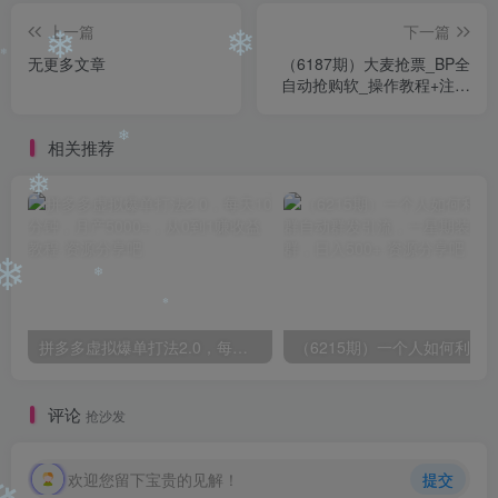
上一篇
下一篇
无更多文章
（6187期）大麦抢票_BP全
❄
❄
自动抢购软_操作教程+注意
❄
事项（6.14更新）
相关推荐
❄
❄
❄
❄
拼多多虚拟爆单打法2.0，每天10分钟，月产5000+，从0到1赚收益教程
❄
评论
抢沙发
欢迎您留下宝贵的见解！
提交