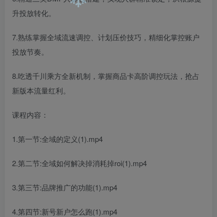
❄
升投放转化。
❄
❄
7.熟练掌握全域流速调控、计划压价技巧，精细化掌控账户
投放节奏。
8.吃透千川乘方全新机制，掌握商品卡高阶调控玩法，抢占
新版本流量红利。
课程内容：
1.第一节:全域的定义(1).mp4
2.第二节:全域如何解决掉消耗掉roi(1).mp4
3.第三节:品牌推广的功能(1).mp4
4.第四节:新号新户怎么跑(1).mp4