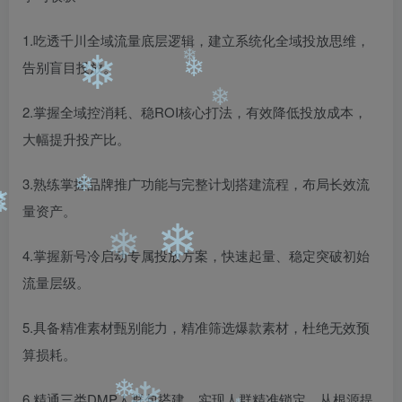
❄
1.吃透千川全域流量底层逻辑，建立系统化全域投放思维，
告别盲目投放。
❄
❄
❄
2.掌握全域控消耗、稳ROI核心打法，有效降低投放成本，
❄
大幅提升投产比。
3.熟练掌握品牌推广功能与完整计划搭建流程，布局长效流
量资产。
❄
❄
❄
4.掌握新号冷启动专属投放方案，快速起量、稳定突破初始
❄
❄
流量层级。
5.具备精准素材甄别能力，精准筛选爆款素材，杜绝无效预
算损耗。
6.精通三类DMP人群包搭建，实现人群精准锁定，从根源提