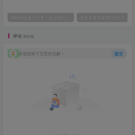
AI绘画快速入门课！见证你的惊世画作！midjourney,SDS（26节视频课）
拼多多虚拟爆单打法2.0，每天10分钟，月产5
评论
抢沙发
欢迎您留下宝贵的见解！
提交