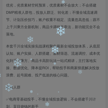
❄
❄
❄
优劣，劣质素材空耗预算，优质素材不会放大；不会搭建
DMP精准人群包，投放人群泛、转化差；不懂全域流速调
❄
节、计划压价技巧，账户权重不稳定、流量忽高忽低；跟不
上千川乘方全新机制，商品卡调控无章法，新功能完全不会
落地。
❄
本套千川全域实操实战课程聚焦最新全域投放体系，从底层
❄
认知、账户实操、人群搭建、素材筛选、流速调控、成本优
❄
化到千川乘方、商品卡高阶玩法一站式精讲，主打落地实
操、数据优化、降本提ROI，帮助投手和商家彻底解决投放
❄
❄
❄
浪费、起号困难、投产低迷的核心问题。
❄
❄
❄
适合人群
❄
✅电商零基础投手，不懂全域投放逻辑，不会搭建千川计
❄
❄
划、盲目烧钱的新手
❄