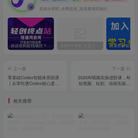
资源分享吧_全网首发_高质量项目输出
你还在到处找项目？还在当韭菜？我靠卖项目一个月收入5万+，曾经我也是个失败者。
全网VIP课程 无损下载~
上一篇
下一篇
零基础Codex智能体系统课
2026AI视频实操进阶课，AI
｜从零吃透Codex核心逻
短视频、短剧、动画实操创
辑、技能管理与IDE工具，搭
作，每个人的零基础进阶ai
建专属私人AI自动化工作流
课
相关推荐