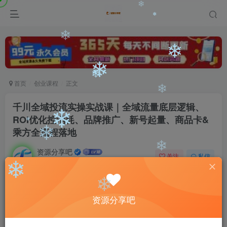
❄
❄
❄
❄
❄
首页
创业课程
正文
❄
❄
千川全域投流实操实战课｜全域流量底层逻辑、
❄
ROI优化控消耗、品牌推广、新号起量、商品卡&
乘方全流程落地
❄
❄
❄
资源分享吧
关注
私信
31天前发布
❄
0
66
10
❄
免费资源
资源分享吧
❄
千川全域投流实操实战课｜全域流量底层逻辑、ROI优化控消耗、品牌推广、新号起量、商品卡&乘方全流程落地
此内容为免费资源，请登录后查看