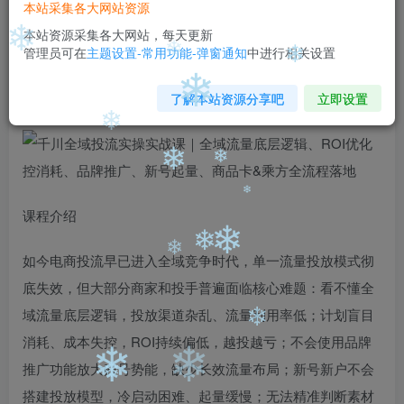
本站采集各大网站资源
登录查看
本站资源采集各大网站，每天更新
管理员可在
主题设置-常用功能-弹窗通知
中进行相关设置
❄
千川全域投流实操实战课｜全域流量底层逻辑、ROI优化控
❄
❄
消耗、品牌推广、新号起量、商品卡&乘方全流程落地
了解本站资源分享吧
立即设置
❄
❄
❄
❄
课程介绍
❄
如今电商投流早已进入全域竞争时代，单一流量投放模式彻
❄
❄
❄
底失效，但大部分商家和投手普遍面临核心难题：看不懂全
域流量底层逻辑，投放渠道杂乱、流量利用率低；计划盲目
消耗、成本失控，ROI持续偏低，越投越亏；不会使用品牌
❄
推广功能放大账号势能，缺少长效流量布局；新号新户不会
搭建投放模型，冷启动困难、起量缓慢；无法精准判断素材