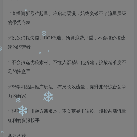
❄
✅直播间新号难起量、冷启动缓慢，始终突破不了流量层级
的带货商家
❄
✅投放消耗失控、ROI低迷、预算浪费严重，不会控价控流
❄
速的运营者
✅不会筛选优质素材、不懂人群精细化搭建，投放精准度不
❄
❄
❄
❄
足的操盘手
✅想学习品牌推广玩法、布局长效流量，提升账号综合竞争
力的商家
❄
✅跟不上千川乘方新版本，不会商品卡调控、想抢占新流量
❄
❄
红利的资深投手
学习收获