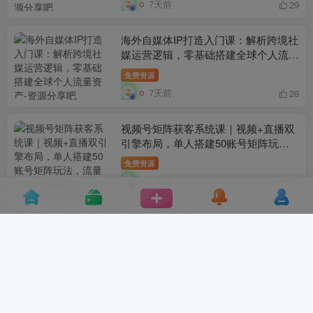
7天前
29
海外自媒体IP打造入门课：解析跨境社
媒运营逻辑，零基础搭建全球个人流量
资产
免费资源
7天前
28
视频号矩阵获客系统课｜视频+直播双
引擎布局，单人搭建50账号矩阵玩
法，流量入池、搜索占位、全域引流沉
免费资源
淀私域全流程教学
7天前
23
【团队内部】捕鱼大作战全自动打金，
双窗口日入400+，附全套工具详细教
程【揭秘】
免费资源
7天前
14
2026 AI轻资产风口，Token中转站小白