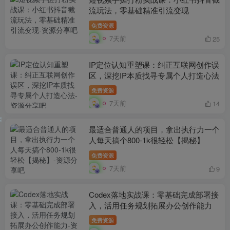
流玩法，零基础精准引流变现
免费资源
7天前
25
IP定位认知重塑课：纠正互联网创作误
区，深挖IP本质找寻专属个人打造心法
免费资源
7天前
14
最适合普通人的项目，拿出执行力一个
人每天搞个800-1k很轻松【揭秘】
❄
免费资源
7天前
9
Codex落地实战课：零基础完成部署接
入，活用任务规划拓展办公创作能力
免费资源