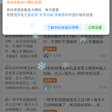
本站采集各大网站资源
❄
自媒体暴力搬运起号法，适合用抖音快
本站资源采集各大网站，每天更新
手小红书B站百家号等各大平台，稳定
❄
管理员可在
主题设置-常用功能-弹窗通知
中进行相关设置
跑通流量与广告变现
免费资源
6天前
0
了解本站资源分享吧
立即设置
❄
全新AI量化月入1W+，全天全自动运
❄
行，不用盯不用操作，懒人专属副业！
❄
❄
【揭秘】
免费资源
❄
6天前
27
❄
抖音80W博主的孔孟道育儿智慧AI真人
短剧，古人+现代人–跨时空对话育
❄
❄
儿，轻松解锁伙伴计划+精选独家收益
免费资源
6天前
24
❄
一部手机也能保底月入过1W！每天十
❄
几分钟就够了，单日轻松500+，长期
稳定！【揭秘】
免费资源