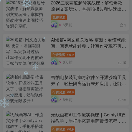
2026三农赛道起号实战课：解锁爆款
❄
❄
原创文案玩法，掌握拍摄改稿快速出圈
❄
技巧
免费资源
6天前
1
AI短篇+网文通关攻略-更新：看懂就能
写、写完就能过稿，让写作变现不再依
赖天赋与文笔
付费资源
0.9
￥
❄
6天前
10
害怕电脑装到病毒软件？开源沙箱工具
❄
来了，轻松隔离运行未知应用，还能软
❄
件游戏无限多开！Sandboxie
付费资源
0.9
￥
6天前
13
❄
❄
无线画布AI工作流实操课｜ComfyUI双
端教学，手把手搭建电商带货流程，一
键批量产出图文短视频素材
付费资源
0.9
￥