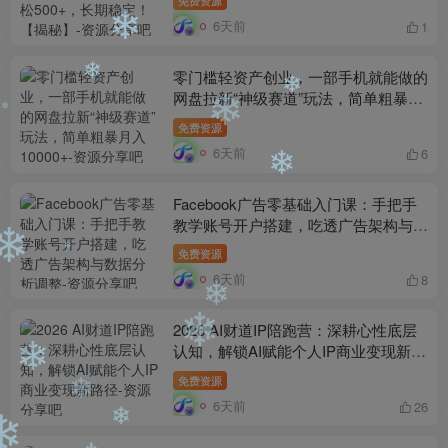
6天前
1
❄
零门槛轻资产创业，一部手机就能做的
网盘拉新“神级赛道”玩法，简单粗暴月
❄
入10000+
免费资源
❄
❄
6天前
6
❄
Facebook广告零基础入门课：手把手
❄
教学账号开户搭建，吃透广告架构与数
据分析调整
免费资源
❄
6天前
8
❄
2026 AI财道IP陪跑营：深耕心性底层
❄
认知，解锁AI赋能个人IP商业变现新路
❄
径
免费资源
❄
6天前
26
❄