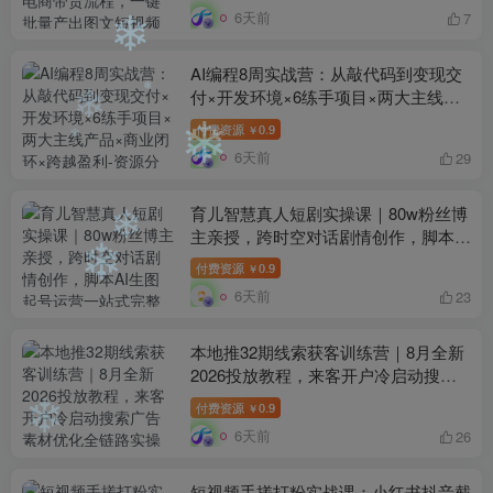
6天前
7
❄
❄
AI编程8周实战营：从敲代码到变现交
付×开发环境×6练手项目×两大主线产
品×商业闭环×跨越盈利
付费资源
0.9
￥
❄
❄
6天前
29
❄
❄
❄
育儿智慧真人短剧实操课｜80w粉丝博
主亲授，跨时空对话剧情创作，脚本AI
生图起号运营一站式完整教学
❄
付费资源
0.9
￥
❄
6天前
23
本地推32期线索获客训练营｜8月全新
2026投放教程，来客开户冷启动搜索
广告素材优化全链路实操教学
付费资源
0.9
￥
6天前
26
❄
短视频手搓打粉实战课：小红书抖音截