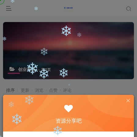
❄
❄
❄
❄
❄
❄
❄
创业课程
第2页
❄
❄
❄
排序
更新
浏览
点赞
评论
看懂就能賺稿费的AI短篇速成课，看完
❄
就上手的网文通关课，让你快速拿到第
❄
一笔稿费(更新8月)
❄
免费资源
资源分享吧
6天前
20
❄