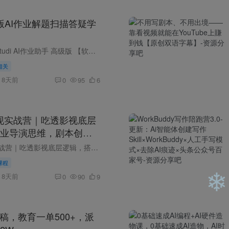
高级版AI作业解题扫描答疑学
❄
【软件名称】：Studi AI作业助手 高级版 【软件版本】：v1.6.2 【软件大小】：28.5M 【测试平台】：红米Note 12T Pro/澎湃2/安卓15 【软件介绍】 搭载Gemini大模型的全科智能学习工具，适配学生...
❄
相关
8天前
0
95
6
变现实战营｜吃透影视底层
业导演思维，剧本创作
I成片剪辑+去AI质感全链
AIGC短剧变现实战营｜吃透影视底层逻辑，搭建专业导演思维，剧本创作+视听分镜+AI成片剪辑+去AI质感全链路变现教学 课程介绍 绝大多数人做AI短剧、AI漫剧只停留在堆砌提示词生成画面，缺少专业...
课程
8天前
0
90
9
稿，教育一单500+，派