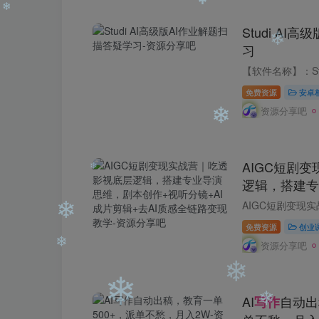
❄
Studi AI
❄
❄
习
❄
免费资源
安卓
资源分享吧
❄
AIGC短剧
逻辑，搭建专
+视听分镜+A
❄
路变现教学
免费资源
创业
资源分享吧
❄
AI
自动出
写作
❄