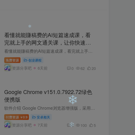
❄
❄
看懂就能賺稿费的AI短篇速成课，看
完就上手的网文通关课，让你快速拿
❄
到第一笔稿费(更新8月)
看懂就能賺稿费的AI短篇速成课，看完就上手的网文通关课，让你快速拿到第一笔稿费（更新8月） 你是不是也想靠写文賺点稿费，却一直卡在原地？想写网文、写短篇，却不知道写什么、怎么写，提笔就...
免费资源
创业课程
资源分享吧
6天前
0
62
20
❄
Google Chrome v151.0.7922.72绿色
便携版
软件介绍 Google Chrome浏览器增强版，采用原版加入shuax便携式Dll劫持补丁打包而成，Chrome++增强软件模块，强制实现flash插件支持，解除Adobe Flash Player地区不相容限制和移除警告提示，增...
付费资源
0.9
安卓相关
￥
资源分享吧
7天前
0
100
5