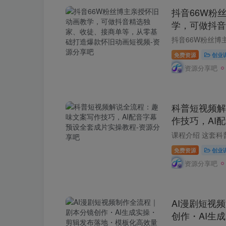
❄
抖音66W粉
❄
❄
学，可做抖音
单等，从零基
视频
免费资源
创业
资源分享吧
科普短视频解
作技巧，AI
操教程
免费资源
创业
资源分享吧
AI漫剧短视
创作・AI生