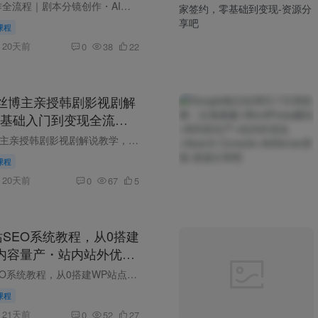
产，零基础手把手实战
AI漫剧短视频制作全流程｜剧本分镜创作・AI生成实操・剪辑发布落地・模板化高效量产，零基础手把手实战课 课程介绍 很多对AI漫剧感兴趣的新手，刚入局时总会遇到各类实操难题：不清楚完整制作流...
课程
20天前
0
38
22
粉丝博主亲授韩剧影视剧解
基础入门到变现全流程
抖音伙伴计划+精选独家
抖音270W粉丝博主亲授韩剧影视剧解说教学，从零基础入门到变现全流程全覆盖，解锁抖音伙伴计划+精选独家收益！ 课程介绍 抖音270 W粉丝资深韩剧解说博主内部精选教学，全套干货一次性打包。从零...
课程
20天前
0
67
5
立站SEO系统教程，从0搭建
I内容量产・站内站外优
整落地SOP(2026年7
Google独立站SEO系统教程，从0搭建WP站点・AI内容量产・站内站外优化・流量变现完整落地SOP（2026年7月） 讲师介绍： 夫唯搜外创始人，12年SEO实战和培训经验，SEO学员超过4万。 四万人学习过的...
课程
21天前
0
52
27