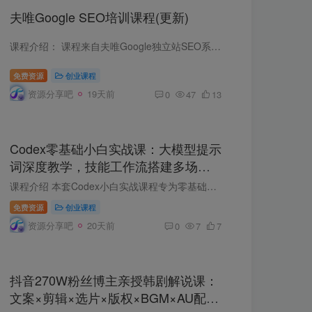
夫唯Google SEO培训课程(更新)
课程介绍： 课程来自夫唯Google独立站SEO系统教程。主要内容包括：独立站建设、优化及变现全流程。课程基于WordPress/Shopify建站体系，以ABC拓词法确定核心关键词，结合AI辅助内容生成与LSI语...
免费资源
创业课程
资源分享吧
19天前
0
47
13
Codex零基础小白实战课：大模型提示
词深度教学，技能工作流搭建多场景
落地教程
课程介绍 本套Codex小白实战课程专为零基础学员打造，从零拆解大模型与Codex核心逻辑，避开AI使用误区。课程详解TOKEN、多轮对话、模型幻觉等底层知识，对比Codex与普通聊天框差异，手把手教学...
免费资源
创业课程
资源分享吧
20天前
0
7
7
抖音270W粉丝博主亲授韩剧解说课：
文案×剪辑×选片×版权×BGM×AU配音