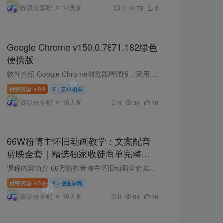
资源分享吧
14天前
0
79
0
❄
Google Chrome v150.0.7871.182绿色
便携版
软件介绍 Google Chrome浏览器增强版，采用原版加入shuax便携式Dll劫持补丁打包而成，Chrome++增强软件模块，强制实现flash插件支持，解除Adobe Flash Player地区不相容限制和移除警告提示，增...
付费资源
0.9
安卓相关
￥
资源分享吧
16天前
0
39
16
66W粉博主怀旧动画教学：文案配音
剪映全套｜精选独家收徒商单完整实
❄
操教程
课程内容简介 66万粉抖音博主怀旧动画全套实战课，面向零基础学员完整拆解爆款复古短视频制作全流程；涵盖怀旧情感文案撰写、手机/电脑双端配音工具实操、剪映精细化调色转场剪辑，配套海量怀旧...
付费资源
0.9
创业课程
￥
资源分享吧
16天前
0
84
26