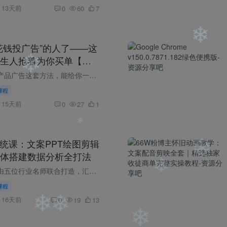
13天前
0
60
7
❄
花钱投广告”的人了——这
生人抢着为你买单【原
内容大纲： 信息产品广告这套方法，能给你一套简单好用的“通关秘籍”，帮你把素不相识的陌生人变成愿意下单的客户，让你的教练或课程生意稳稳地做大、赚到钱。 这门课要教会你的，是跳出“只管...
课程
❄
15天前
0
27
1
❄
系统课：文案PPT绘图剪辑
体搭建数据分析全打法
课程介绍 本课程由五位行业名师联合打造，汇聚十大 AI 办公核心模块，是一套适配全员学习的职场 AI 提效全景课程。课程精讲 DeepSeek、文心一言、Kimi、通义千问、智谱清言等主流 AI 大模型办公...
课程
16天前
0
19
13
❄
❄