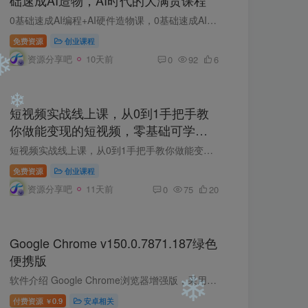
0基础速成AI编程+AI硬件造物课，0基础速成AI造物，AI时代的大满贯课程 课程大纲 你能想象零基础小白几天时间就能从0到1造出一台AI机器人吗？这门课带你做到。四大模块全程实操：从3D建模画一个...
免费资源
创业课程
资源分享吧
10天前
0
92
6
短视频实战线上课，从0到1手把手教
你做能变现的短视频，零基础可学，
落地起号做爆款
短视频实战线上课，从0到1手把手教你做能变现的短视频，零基础可学，落地起号做爆款 课程涵盖 账号搭建、拍摄技巧 内容创作、万能结构 爆款开头、AI使用 剪辑、投流、爆款案例视频拆解 主打实操...
免费资源
创业课程
资源分享吧
11天前
0
75
20
❄
Google Chrome v150.0.7871.187绿色
便携版
软件介绍 Google Chrome浏览器增强版，采用原版加入shuax便携式Dll劫持补丁打包而成，Chrome++增强软件模块，强制实现flash插件支持，解除Adobe Flash Player地区不相容限制和移除警告提示，增...
写作
付费资源
0.9
安卓相关
￥