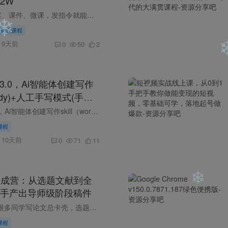
2W
❄
用AI帮老师做教案、课件、微课，发指令就能出稿，稍微调整就能交活。 一单300-800块，全程派单不愁没活干，做完就结不压款。 不用文笔不用设计，会打字就能上手，副业全职都行。 课程拆解市场逻...
创业课程
9天前
0
50
2
3.0，Ai智能体创建写作
❄
kbuddy)+人工手写模式(手搓
AI痕迹(头条号、公众号、
❄
dy）+人工手写模式（手搓模式），去除AI痕迹（头条号、公众号、百家号）（更新0730） 课程介绍 刘YC·AI写作陪跑3.0 自媒体微头条+文章，AI写...
730)
课程
10天前
0
71
11
❄
文速成营：从选题文献到全
手产出导师级阶段稿件
课程介绍 是不是很多同学写论文总卡壳，选题宽泛没方向、文献杂乱不会用、提纲搭建无思路，迟迟交不出阶段稿？这套21天AI论文成稿实战营专为学生科研
课程