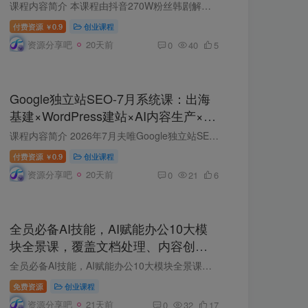
×封面×独家签约，零基础到变现
课程内容简介 本课程由抖音270W粉丝韩剧解说博主亲授，系统教学影视剧解说从零基础入门到变现的全流程。课程十大核心板块：爆款文案撰写、视频剪辑技巧、素材选片与合规下载、版权规避方法、BGM...
付费资源
0.9
创业课程
￥
资源分享吧
20天前
0
40
5
Google独立站SEO-7月系统课：出海
基建×WordPress建站×AI内容生产×站
内外优化×Search Console×AdSense
课程内容简介 2026年7月夫唯Google独立站SEO完整版，拥有12年SEO经验讲师授课，完整覆盖出海配套工具、域名服务器选型、WordPress标准化建站、细分关键词拓词、AI英文内容批量创作、站内站外SEO...
变现
付费资源
0.9
创业课程
￥
资源分享吧
20天前
0
21
6
全员必备AI技能，AI赋能办公10大模
块全景课，覆盖文档处理、内容创
作、数据分析、智能体开发等核心场
全员必备AI技能，AI赋能办公10大模块全景课，覆盖文档处理、内容创作、数据分析、智能体开发等核心场景 课程背景 在当前AI技术快速发展的时代背景下，可以帮助企业突破创新、洞察和提效的挑战，...
景
免费资源
创业课程
资源分享吧
21天前
0
32
17