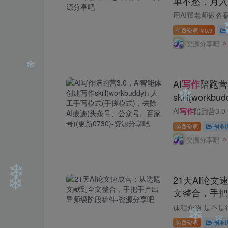
单不愁，月入
❄
付费资源
0.9
￥
❄
❄
资源分享吧
❄
AI
陪跑营
写作
skill(wor
模式)，去除
AI
写作
陪跑营3.0，Ai智能体创建写作skill（workbud
百家号)(更新0
免费资源
创业
❄
资源分享吧
❄
21天AI论
文整合，手把
免费资源
创业