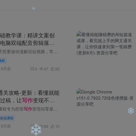
❄
❄
础教学课：精讲文案创
电脑双端配音剪辑落地
课程介绍 不少新手想要做动漫解说短视频，常常卡在文案无从下笔、配音生硬、剪辑杂乱等问题上，迟迟无法做出合格作品。这套动漫解说教学课程门槛低、实用性强，优先讲解爆款文案通用
❄
课程
6天前
0
47
22
文通关攻略-更新：看懂就能
过稿，让
变现不再
写作
笔
课程专为想靠
写作
变现却零基础的普通人打造，是一套“看懂就能写、写完就能过稿”的AI短篇+网文通关攻略。课程从AI工具的基础操作入手，教授指令使用、角色卡设置、文风模仿等核...
创业课程
6天前
0
63
10