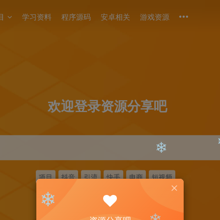
目
学习资料
程序源码
安卓相关
游戏资源
❄
❄
❄
❄
欢迎登录资源分享吧
项目
抖音
引流
快手
电商
短视频