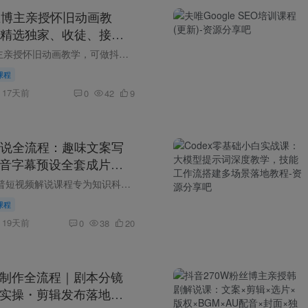
❄
丝博主亲授怀旧动画教
精选独家、收徒、接商
础打造爆款怀旧动画短
抖音66W粉丝博主亲授怀旧动画教学，可做抖音精选独家、收徒、接商单等，从零基础打造爆款怀旧动画短视频 课程介绍 坐拥66W粉丝怀旧动画赛道博主全套实战教学，从零基础打造爆款怀旧动画短视频全...
课程
17天前
0
42
9
说全流程：趣味文案写
配音字幕预设全套成片实
课程介绍 这套科普短视频解说课程专为知识科普类博主打造，完整覆盖文案、配音、素材、字幕全制作环节。课程拆解科普文案创作核心思路，教学吸睛开头写法、提升内容娱乐性的技巧，搭配完整文案...
课程
19天前
0
38
20
频制作全流程｜剧本分镜
成实操・剪辑发布落地・