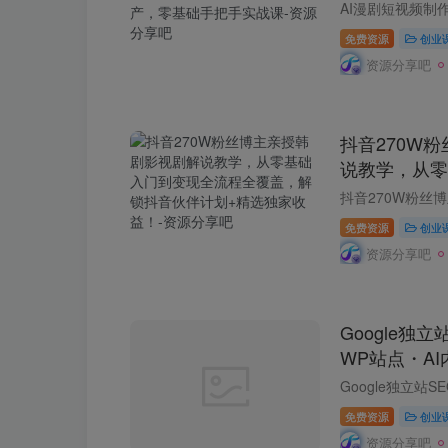
模板化高效量
课
免费资源
创业
资源分享吧
抖音270W
说教学，从零
全覆盖，解锁
收益！
免费资源
创业
资源分享吧
Google独
WP站点・A
化・流量变现完
月)
免费资源
创业
资源分享吧