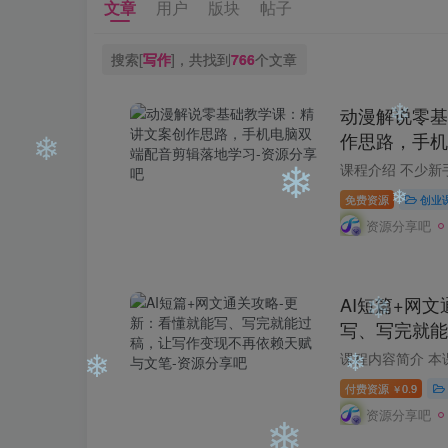
文章
用户
版块
帖子
搜索[
写作
]，共找到
766
个文章
动漫解说零基
❄
❄
作思路，手机
❄
学习
免费资源
创业
资源分享吧
❄
❄
AI短篇+网
❄
写、写完就能
依赖天赋与文
❄
课程内容简介 本
付费资源
0.9
￥
资源分享吧