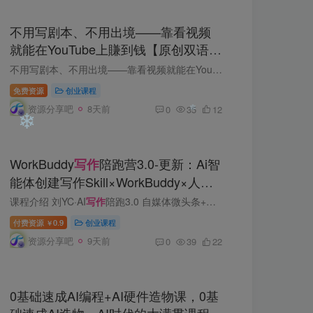
❄
不用写剧本、不用出境——靠看视频
就能在YouTube上賺到钱【原创双语字
幕】
不用写剧本、不用出境——靠看视频就能在YouTube上賺到钱【原创双语字幕】 内容大纲： 你完全可以启动自己的YouTube频道，哪怕只是靠reaction类视频（观看并回应别人的视频），也能开始賺钱。 ...
❄
免费资源
创业课程
资源分享吧
8天前
0
35
12
WorkBuddy
陪跑营3.0-更新：Ai智
写作
能体创建写作Skill×WorkBuddy×人工
手写模式×去除AI痕迹×头条公众号百
课程介绍 刘YC·AI
写作
陪跑3.0 自媒体微头条+文章，AI写作品，去除AI痕迹，最终发出去100%人工创作 49.9[玫瑰]会员免费 主要做的项目包括：微头条、文章 主要做的平台包括：头条号、公众号、百...
家号
❄
❄
付费资源
0.9
创业课程
￥
资源分享吧
9天前
0
39
22
0基础速成AI编程+AI硬件造物课，0基
础速成AI造物，AI时代的大满贯课程