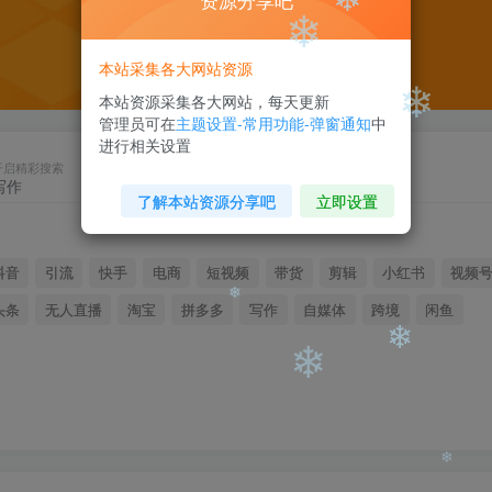
资源分享吧
❄
本站采集各大网站资源
本站资源采集各大网站，每天更新
❄
管理员可在
主题设置-常用功能-弹窗通知
中
进行相关设置
❄
开启精彩搜索
❄
了解本站资源分享吧
立即设置
❄
抖音
引流
快手
电商
短视频
带货
剪辑
小红书
视频
头条
无人直播
淘宝
拼多多
写作
自媒体
跨境
闲鱼
❄
❄